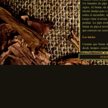
Un fumador de pipa 
siglos. Al fumar, da 
mismo tiempo para sí.
rodea el encendido, 
Luego viene el aroma d
propias. La pipa excl
fumar en pipa al nive
que conocen sus secre
Los inicios
Cuentan que fumar e
desde tiempos remot
antes de idearse la esc
las computadoras, en
HERME
más apacible. Tampo
excepción fuese Améri
todo fuelle.
En ese entonces a nadi
nociva para la atmósfer
de sus casas en cual
Europa supo de fumata
delirio, pero eso es h
placer, sino que se me
El tabaco llegaría a l
América, para que los
de muchas vicisitudes