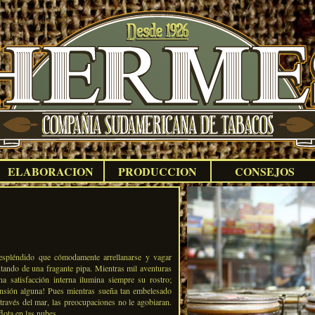
ELABORACION
PRODUCCION
CONSEJOS
espléndido que cómodamente arrellanarse y vagar
utando de una fragante pipa. Mientras mil aventuras
a satisfacción interna ilumina siempre su rostro;
ensión alguna! Pues mientras sueña tan embelesado
 través del mar, las preocupaciones no le agobiaran.
lota en las nubes.