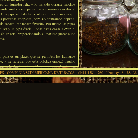
es un fumador feliz y lo ha sido durante muchos
rienda suelta a sus pensamientos reservándoselos al
 Una pipa se disfruta en silencio. La ceremonia que
las pequeñas chupadas, pero no demasiado deprisa.
el tabaco, ese tabaco favorito. Por último las pipas
usiva y la pipa diaria. Todas estas cosas elevan el
l de un arte, proporcionando el máximo placer a los
tos.
n pipa es un placer que se permiten los humanos
os, y se agrega, que esta práctica empezó mucho
ritura, la literatura de perfil mediático y naturalmente
 una época en que el hombre vivía de manera mucho
S - COMPAÑIA SUDAMERICANA DE TABACOS - +5411 4381 4760 - Uruguay 48 - BS. AS.
co se conocía en demasía el tabaco, aunque la
ca, donde vivían quienes se entretenían pitando a
e se le ocurría poner punto final a la polución, tan
a, ni a los italianos pipantes, sentados en la puerta
quier barrio porteño. Tal vez unos siglos antes,
s sacerdotales que adormecían los ánimos hasta el
arina de otro costal ya que aquí no se hacía gala del
zclaba a veces lo mágico con lo religioso.
as viejas tierras bastante después de ser descubierta
 cortesanos piparan con fruición, contagiando luego
 y prohibiciones, al pueblo en general. Se ha dicho