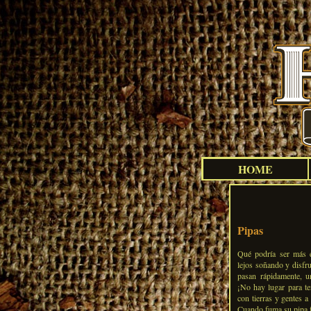
HOME
Pipas
Qué podría ser más 
lejos soñando y disfr
pasan rápidamente, un
¡No hay lugar para t
con tierras y gentes a
Cuando fuma su pipa f