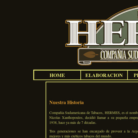
HOME
ELABORACION
P
Nuestra Historia
Compañia Sudamericana de Tabacos, HERMES, es el nombre
Nicolas Xanthopoulos, decidió llamar a su pequeña empre
1938, hace ya más de 7 décadas.
Tres generaciones se han encargado de proveer a la Arge
mejores y más exóticos tabacos del mundo.